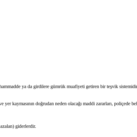
 hammadde ya da girdilere gümrük muafiyeti getiren bir teşvik sistemidir
yer kaymasının doğrudan neden olacağı maddi zararları, poliçede belir
zalan) giderlerdir.