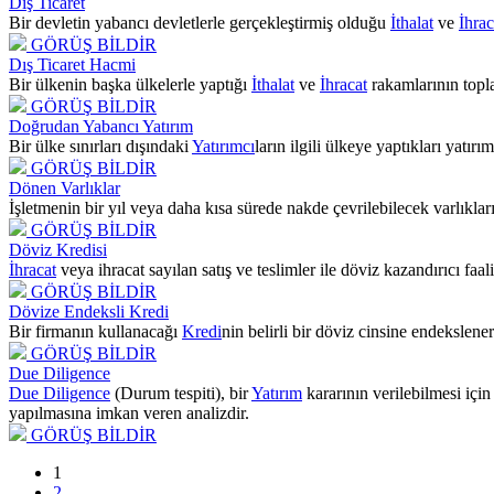
Dış Ticaret
Bir devletin yabancı devletlerle gerçekleştirmiş olduğu
İthalat
ve
İhrac
GÖRÜŞ BİLDİR
Dış Ticaret Hacmi
Bir ülkenin başka ülkelerle yaptığı
İthalat
ve
İhracat
rakamlarının topl
GÖRÜŞ BİLDİR
Doğrudan Yabancı Yatırım
Bir ülke sınırları dışındaki
Yatırımcı
ların ilgili ülkeye yaptıkları yatırım
GÖRÜŞ BİLDİR
Dönen Varlıklar
İşletmenin bir yıl veya daha kısa sürede nakde çevrilebilecek varlıkları
GÖRÜŞ BİLDİR
Döviz Kredisi
İhracat
veya ihracat sayılan satış ve teslimler ile döviz kazandırıcı faa
GÖRÜŞ BİLDİR
Dövize Endeksli Kredi
Bir firmanın kullanacağı
Kredi
nin belirli bir döviz cinsine endekslener
GÖRÜŞ BİLDİR
Due Diligence
Due Diligence
(Durum tespiti), bir
Yatırım
kararının verilebilmesi içi
yapılmasına imkan veren analizdir.
GÖRÜŞ BİLDİR
1
2