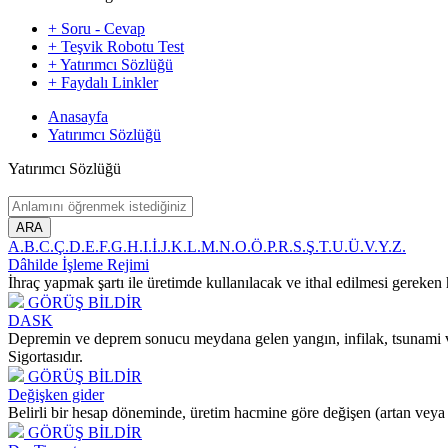
+ Soru - Cevap
+ Teşvik Robotu Test
+ Yatırımcı Sözlüğü
+ Faydalı Linkler
Anasayfa
Yatırımcı Sözlüğü
Yatırımcı Sözlüğü
ARA
A.
B.
C.
Ç.
D.
E.
F.
G.
H.
I.
İ.
J.
K.
L.
M.
N.
O.
Ö.
P.
R.
S.
Ş.
T.
U.
Ü.
V.
Y.
Z.
Dâhilde İşleme Rejimi
İhraç yapmak şartı ile üretimde kullanılacak ve ithal edilmesi gereken
GÖRÜŞ BİLDİR
DASK
Depremin ve deprem sonucu meydana gelen yangın, infilak, tsunami ve 
Sigortasıdır.
GÖRÜŞ BİLDİR
Değişken gider
Belirli bir hesap döneminde, üretim hacmine göre değişen (artan veya a
GÖRÜŞ BİLDİR