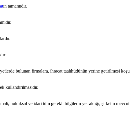
at
ın tamamıdır.
amıdır.
lardır.
dır.
liyetlerde bulunan firmalara, ihracat taahhüdünün yerine getirilmesi koşul
ek kullandırılmasıdır.
n mali, hukuksal ve idari tüm gerekli bilgilerin yer aldığı, şirketin me