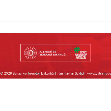
© 2026 Sanayi ve Teknoloji Bakanlığı | Tüm Hakları Saklıdır. www.yatirimade