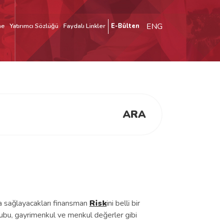
ENG
me
Yatırımcı Sözlüğü
Faydalı Linkler
E-Bülten
ARA
yla sağlayacakları finansman
Risk
ini belli bir
ubu, gayrimenkul ve menkul değerler gibi