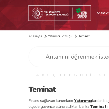
Anasayf
Anasayfa
Yatırımcı Sözlüğü
Teminat
A.
B.
C.
Ç.
D.
E.
F.
G.
H.
I.
İ.
J.
K.
L.
Teminat
Finans sağlayan kurumların
Yatırımcı
lardan baş
ölçüde güvence altına aldıkları banka
Teminat
m