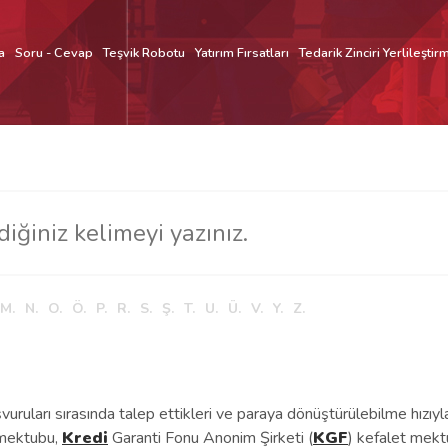
a
Soru - Cevap
Teşvik Robotu
Yatırım Fırsatları
Tedarik Zinciri Yerlileştir
M.
N.
O.
Ö.
P.
R.
S.
Ş.
T.
U.
Ü.
V.
Y.
Z.
vuruları sırasında talep ettikleri ve paraya dönüştürülebilme hızı
ektubu,
Kredi
Garanti Fonu Anonim Şirketi (
KGF
) kefalet mekt