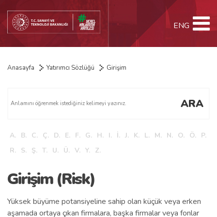
ENG
Anasayfa
Yatırımcı Sözlüğü
Girişim
ARA
A.
B.
C.
Ç.
D.
E.
F.
G.
H.
I.
İ.
J.
K.
L.
M.
N.
O.
Ö.
P.
R.
S.
Ş.
T.
U.
Ü.
V.
Y.
Z.
Girişim (Risk)
Yüksek büyüme potansiyeline sahip olan küçük veya erken
aşamada ortaya çıkan firmalara, başka firmalar veya fonlar