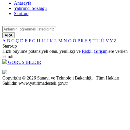
Anasayfa
Yatırımcı Sözlüğü
Start-up
ARA
A.
B.
C.
Ç.
D.
E.
F.
G.
H.
I.
İ.
J.
K.
L.
M.
N.
O.
Ö.
P.
R.
S.
Ş.
T.
U.
Ü.
V.
Y.
Z.
Start-up
Hızlı büyüme potansiyeli olan, yenilikçi ve
Risk
li
Girişim
lere verilen
isimdir
GÖRÜŞ BİLDİR
Copyright © 2026 Sanayi ve Teknoloji Bakanlığı | Tüm Hakları
Saklıdır. www.yatirimadestek.gov.tr