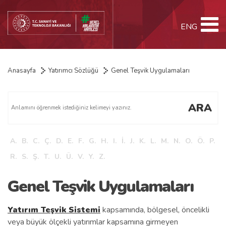
ENG
Anasayfa
Yatırımcı Sözlüğü
Genel Teşvik Uygulamaları
ARA
A.
B.
C.
Ç.
D.
E.
F.
G.
H.
I.
İ.
J.
K.
L.
M.
N.
O.
Ö.
P.
R.
S.
Ş.
T.
U.
Ü.
V.
Y.
Z.
Genel Teşvik Uygulamaları
Yatırım Teşvik Sistemi
kapsamında, bölgesel, öncelikli
veya büyük ölçekli yatırımlar kapsamına girmeyen