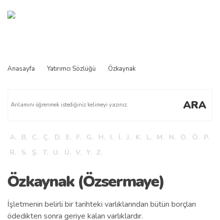
ENG
Anasayfa
Yatırımcı Sözlüğü
Özkaynak
ARA
A.
B.
C.
Ç.
D.
E.
F.
G.
H.
I.
İ.
J.
K.
L.
M.
N.
O.
Ö.
P.
R.
S.
Ş.
T.
U.
Ü.
V.
Y.
Z.
Özkaynak (Özsermaye)
İşletmenin belirli bir tarihteki varlıklarından bütün borçları
ödedikten sonra geriye kalan varlıklardır.