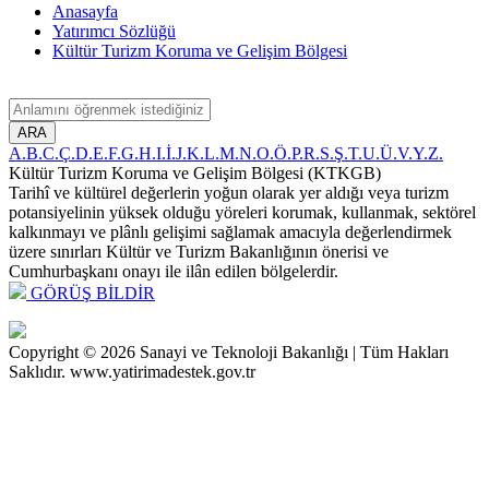
Anasayfa
Yatırımcı Sözlüğü
Kültür Turizm Koruma ve Gelişim Bölgesi
ARA
A.
B.
C.
Ç.
D.
E.
F.
G.
H.
I.
İ.
J.
K.
L.
M.
N.
O.
Ö.
P.
R.
S.
Ş.
T.
U.
Ü.
V.
Y.
Z.
Kültür Turizm Koruma ve Gelişim Bölgesi (KTKGB)
Tarihî ve kültürel değerlerin yoğun olarak yer aldığı veya turizm
potansiyelinin yüksek olduğu yöreleri korumak, kullanmak, sektörel
kalkınmayı ve plânlı gelişimi sağlamak amacıyla değerlendirmek
üzere sınırları Kültür ve Turizm Bakanlığının önerisi ve
Cumhurbaşkanı onayı ile ilân edilen bölgelerdir.
GÖRÜŞ BİLDİR
Copyright © 2026 Sanayi ve Teknoloji Bakanlığı | Tüm Hakları
Saklıdır. www.yatirimadestek.gov.tr