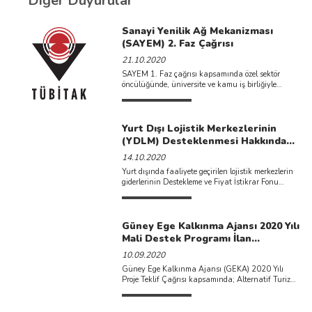
Diğer Duyurular
Sanayi Yenilik Ağ Mekanizması
(SAYEM) 2. Faz Çağrısı
21.10.2020
SAYEM 1. Faz çağrısı kapsamında özel sektör
öncülüğünde, üniversite ve kamu iş birliğiyle
ihtisaslaşmış bir Ar-Ge ...
Yurt Dışı Lojistik Merkezlerinin
(YDLM) Desteklenmesi Hakkında
Cumhurbaşkanı Kararı Resmi
14.10.2020
Gazete'de Yayımlanarak Yürürlüğe
Yurt dışında faaliyete geçirilen lojistik merkezlerin
Girdi.
giderlerinin Destekleme ve Fiyat İstikrar Fonu
yoluyla desteklenmesine dair esaslar ...
Güney Ege Kalkınma Ajansı 2020 Yılı
Mali Destek Programı İlan
Edilmiştir.
10.09.2020
Güney Ege Kalkınma Ajansı (GEKA) 2020 Yılı
Proje Teklif Çağrısı kapsamında; Alternatif Turizm
Altyapısı, Alternatif Turizm ...