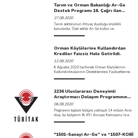
Tarım ve Orman Bakanlığı Ar-Ge
Destek Programı 16. Çağrı ilan
edilmiştir.
27.08.2020
Tarım sektörünün ihtiyaç duyduğu öncelikli
konularda; Özel sektör Ar-Ge kültür ve
kapasitesinin geliştirilmesi, yeni tür, çeşit, ...
Orman Köylülerine Kullandırılan
Krediler Faizsiz Hale Getirildi.
12.08.2020
8 Ağustos 2020 tarihinde Orman Köylülerinin
Kalkındırılmalarının Desteklenmesi Faaliyetlerine
İlişkin Yönetmelikte yapılan değişiklik ile orman
köylülerinin ...
2236 Uluslararası Deneyimli
Araştırmacı Dolaşım Programının
2020 Yılı Çağrısı Açıldı
06.08.2020
Programın toplam bütçesi yaklaşık 14 milyon Avro
olup, bu bütçenin % 45'i Avrupa Komisyonu’nca
karşılanacaktır. Desteklenecek araştırmacıların ...
"1501-Sanayi Ar-Ge” ve “1507-KOBİ