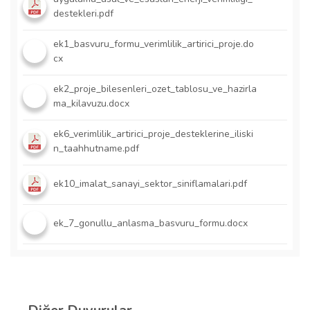
destekleri.pdf
ek1_basvuru_formu_verimlilik_artirici_proje.do
cx
ek2_proje_bilesenleri_ozet_tablosu_ve_hazirla
ma_kilavuzu.docx
ek6_verimlilik_artirici_proje_desteklerine_iliski
n_taahhutname.pdf
ek10_imalat_sanayi_sektor_siniflamalari.pdf
ek_7_gonullu_anlasma_basvuru_formu.docx