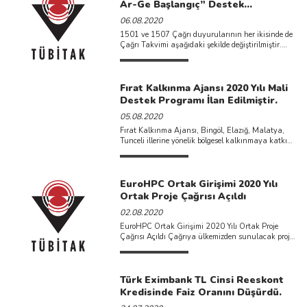
Ar-Ge Başlangıç” Destek
Programları 2020 Yılı 2. Çağrı
06.08.2020
Duyurularında Değişiklik Yapıldı
1501 ve 1507 Çağrı duyurularının her ikisinde de
Çağrı Takvimi aşağıdaki şekilde değiştirilmiştir.
Çağrı Takvimi ...
Fırat Kalkınma Ajansı 2020 Yılı Mali
Destek Programı İlan Edilmiştir.
05.08.2020
Fırat Kalkınma Ajansı, Bingöl, Elazığ, Malatya,
Tunceli illerine yönelik bölgesel kalkınmaya katkı
sağlayabilecek projeleri destekleyerek hayata
geçirmek ...
EuroHPC Ortak Girişimi 2020 Yılı
Ortak Proje Çağrısı Açıldı
02.08.2020
EuroHPC Ortak Girişimi 2020 Yılı Ortak Proje
Çağrısı Açıldı Çağrıya ülkemizden sunulacak proje
önerileri TÜBİTAK 1071 programı ...
Türk Eximbank TL Cinsi Reeskont
Kredisinde Faiz Oranını Düşürdü.