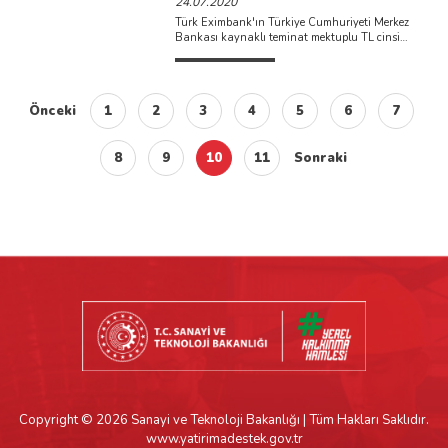
24.07.2020
Türk Eximbank'ın Türkiye Cumhuriyeti Merkez
Bankası kaynaklı teminat mektuplu TL cinsi
Reeskont Kredilerinde faiz oranı % ...
Önceki
1
2
3
4
5
6
7
8
9
10
11
Sonraki
Copyright © 2026 Sanayi ve Teknoloji Bakanlığı | Tüm Hakları Saklıdır.
www.yatirimadestek.gov.tr