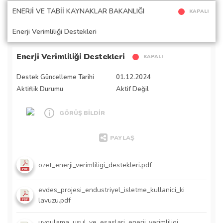
ENERJİ VE TABİİ KAYNAKLAR BAKANLIĞI
KAPALI
Enerji Verimliliği Destekleri
Enerji Verimliliği Destekleri
KAPALI
Destek Güncelleme Tarihi
01.12.2024
Aktiflik Durumu
Aktif Değil
GÖRÜŞ BİLDİR
PAYLAŞ
ozet_enerji_verimliligi_destekleri.pdf
evdes_projesi_endustriyel_isletme_kullanici_ki
lavuzu.pdf
uygulama_usul_ve_esaslari_enerji_verimliligi_