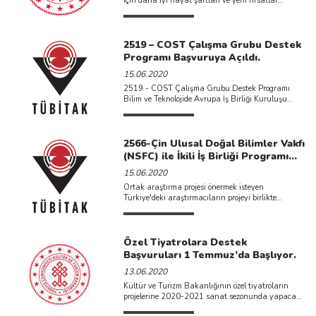
için daha iyi hayat şartları ve yeni fırsatlar
sağlamak, gençlerimizin ...
2519 – COST Çalışma Grubu Destek
Programı Başvuruya Açıldı.
15.06.2020
2519 - COST Çalışma Grubu Destek Programı
Bilim ve Teknolojide Avrupa İş Birliği Kuruluşu
(European Cooperation ...
2566-Çin Ulusal Doğal Bilimler Vakfı
(NSFC) ile İkili İş Birliği Programı
Son Başvuru Zamanı 7 Ağustos
15.06.2020
2020, 17:00
Ortak araştırma projesi önermek isteyen
Türkiye'deki araştırmacıların projeyi birlikte
gerçekleştirecekleri Çin’deki araştırmacı(lar) ile
"proje ortağı" olarak ...
Özel Tiyatrolara Destek
Başvuruları 1 Temmuz’da Başlıyor.
13.06.2020
Kültür ve Turizm Bakanlığının özel tiyatroların
projelerine 2020-2021 sanat sezonunda yapacağı
yardımlar için başvurular 1 Temmuz’da ...