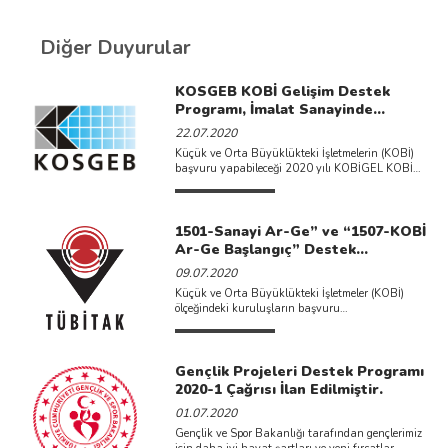
Diğer Duyurular
KOSGEB KOBİ Gelişim Destek
Programı, İmalat Sanayinde
Dijitalleşme Temasıyla İlan
22.07.2020
Edilmiştir.
Küçük ve Orta Büyüklükteki İşletmelerin (KOBİ)
başvuru yapabileceği 2020 yılı KOBİGEL KOBİ
Gelişim Destek Programı çağrısı ...
1501-Sanayi Ar-Ge” ve “1507-KOBİ
Ar-Ge Başlangıç” Destek
Programları 2020 Yılı 2. Çağrıları
09.07.2020
Açılmıştır.
Küçük ve Orta Büyüklükteki İşletmeler (KOBİ)
ölçeğindeki kuruluşların başvuru
yapabilecekleri 1501-Sanayi Ar-Ge Destek
Programı ve 1507-KOBİ ...
Gençlik Projeleri Destek Programı
2020-1 Çağrısı İlan Edilmiştir.
01.07.2020
Gençlik ve Spor Bakanlığı tarafından gençlerimiz