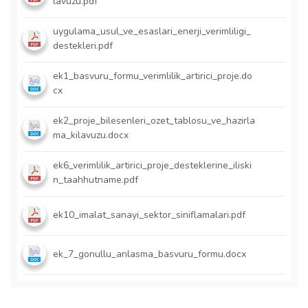
lavuzu.pdf
uygulama_usul_ve_esaslari_enerji_verimliligi_
destekleri.pdf
ek1_basvuru_formu_verimlilik_artirici_proje.do
cx
ek2_proje_bilesenleri_ozet_tablosu_ve_hazirla
ma_kilavuzu.docx
ek6_verimlilik_artirici_proje_desteklerine_iliski
n_taahhutname.pdf
ek10_imalat_sanayi_sektor_siniflamalari.pdf
ek_7_gonullu_anlasma_basvuru_formu.docx