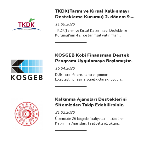
TKDK(Tarım ve Kırsal Kalkınmayı
Destekleme Kurumu) 2. dönem 9.
Başvuru Çağrısı İlan Edilmiştir.
11.05.2020
TKDK(Tarım ve Kırsal Kalkınmayı Destekleme
Kurumu)'nın 42 ilde tarımsal yatırımları
desteklediği IPARD 2.dönem programının 9.
başvuru ...
KOSGEB Kobi Finansman Destek
Programı Uygulamaya Başlamıştır.
15.04.2020
KOBİ’lerin finansmana erişiminin
kolaylaştırılmasına yönelik olarak, uygun
koşullarda kredi kullanabilmeleri amacıyla
KOSGEB tarafından yeni bir destek ...
Kalkınma Ajansları Desteklerini
Sitemizden Takip Edebilirsiniz.
21.02.2020
Ülkemizde 26 bölgede faaliyetlerini sürdüren
Kalkınma Ajansları, faaliyette oldukları
bölgelerinde çeşitli destek programları ilan
etmektedir. İlan ...