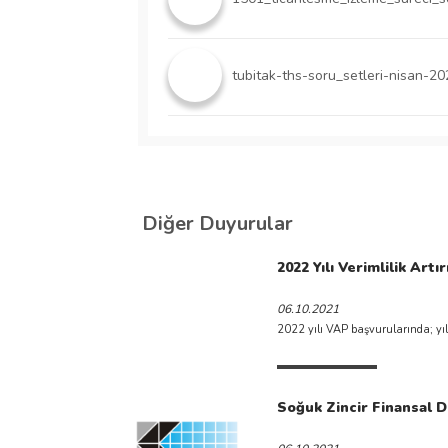
tubitak-ths-soru_setleri-nisan-20
Diğer Duyurular
2022 Yılı Verimlilik Artı
06.10.2021
2022 yılı VAP başvurularında; yıll
Soğuk Zincir Finansal D