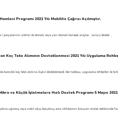
Hamlesi Programı 2021 Yılı Mobilite Çağrısı Açılmıştır.
 / parçalarının üretimi ile otonom veya yarı-otonom konsept araçlar, sürücü destek ...
n Koç Teke Alımının Desteklenmesi 2021 Yılı Uygulama Rehberl
damızlık koç-teke alımına ilişkin desteklenecek iller tablosu, uygulama rehberleri ile birlik
kro ve Küçük İşletmelere Hızlı Destek Programı 5 Mayıs 2021 
kaybına uğramış veya nakit akışı bozulmuş ama istihdamını koruyan imalat sektöründe faal