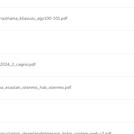
_hazirlama_kilavuzu_agy100-101.pdf
_2024_2_cagrisi.pdf
esaslari_islenmis_hali_islenmis.pdf
onuclarinin_degerlendirilmesine_iliskin_yontem-web-r7.pdf