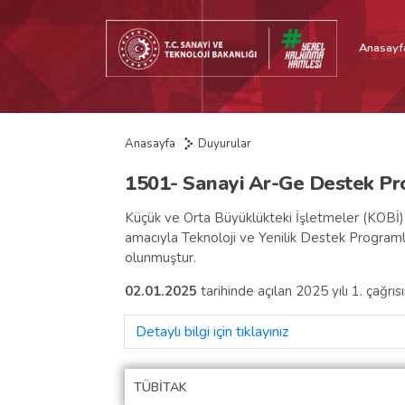
Anasayf
Anasayfa
Duyurular
1501- Sanayi Ar-Ge Destek Prog
Küçük ve Orta Büyüklükteki İşletmeler (KOBİ) öl
amacıyla Teknoloji ve Yenilik Destek Programl
olunmuştur.
02.01.2025
tarihinde açılan 2025 yılı 1. çağrıs
Detaylı bilgi için tıklayınız
TÜBİTAK