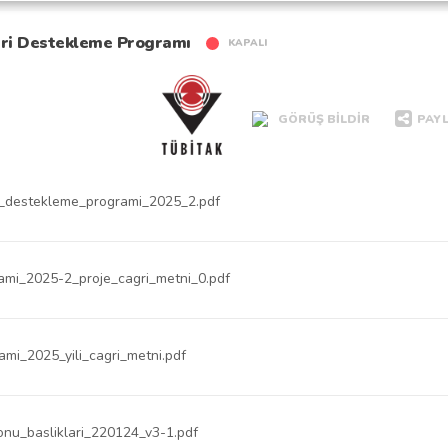
Programı
eri Destekleme Programı
KAPALI
GÖRÜŞ BİLDİR
PAY
i_destekleme_programi_2025_2.pdf
ami_2025-2_proje_cagri_metni_0.pdf
mi_2025_yili_cagri_metni.pdf
onu_basliklari_220124_v3-1.pdf