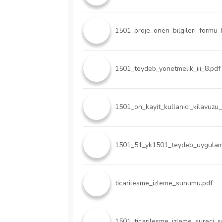
1501_proje_oneri_bilgileri_formu
1501_teydeb_yonetmelik_iii_8.pdf
1501_on_kayit_kullanici_kilavuzu
1501_51_yk1501_teydeb_uygulama_
ticarilesme_izleme_sunumu.pdf
1501_ticarilesme_izleme_sureci_s