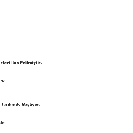
eri İlan Edilmiştir.
te ...
Tarihinde Başlıyor.
iyet ...