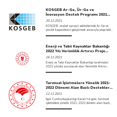
KOSGEB Ar-Ge, Ür-Ge ve
İnovasyon Destek Programı 2021
yılı ikinci çağrısı ilan edilmiştir.
20.12.2021
KOSGEB, imalat sanayii sektörlerinde Ar-Ge ve
yenilik kapasitesini geliştirmek amacıyla proje teklif
çağrısına çıkmıştır. Son başvuru ...
Enerji ve Tabii Kaynaklar Bakanlığı
2022 Yılı Verimlilik Artırıcı Proje
Başvuru Tarihleri Duyurulmuştur.
16.12.2021
Enerji ve Tabii Kaynaklar Bakanlığı tarafından
2022 yılında sunulacak olan Verimlilik Artırıcı
Proje (VAP) başvurularının 01-31 Mart ...
Tarımsal İşletmelere Yönelik 2021-
2022 Dönemi Alan Bazlı Destekler
Açıklanmıştır.
12.11.2021
İlgili Cumhurbaşkanlığı Kararı'na göre, tarımsal
işletmelere yönelik 2021-2022 dönemi alan bazlı
desteklerine aşağıdaki belgelerden ulaşabilirsiniz. ...