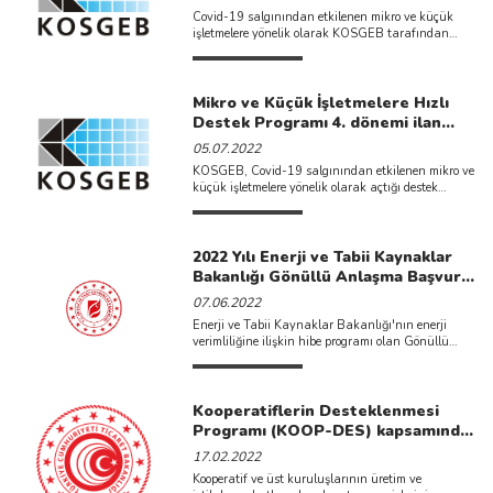
Covid-19 salgınından etkilenen mikro ve küçük
işletmelere yönelik olarak KOSGEB tarafından
açılan destek programının yeni
döneminde, istihdam edilecek ...
Mikro ve Küçük İşletmelere Hızlı
Destek Programı 4. dönemi ilan
edilmiştir.
05.07.2022
KOSGEB, Covid-19 salgınından etkilenen mikro ve
küçük işletmelere yönelik olarak açtığı destek
programının 4. dönem başvularını ...
2022 Yılı Enerji ve Tabii Kaynaklar
Bakanlığı Gönüllü Anlaşma Başvuru
Tarihi Değiştirilmiştir.
07.06.2022
Enerji ve Tabii Kaynaklar Bakanlığı'nın enerji
verimliliğine ilişkin hibe programı olan Gönüllü
Anlaşma başvuruları; 01-30 Eylül 2022 tarihleri
...
Kooperatiflerin Desteklenmesi
Programı (KOOP-DES) kapsamında
2022 proje başvuruları başlamıştır.
17.02.2022
Kooperatif ve üst kuruluşlarının üretim ve