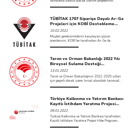
istihdama katkısı olacak yatırım projelerinin
desteklenmesi, faaliyetlerinde etkinlik ve verimliliğin
...
TÜBİTAK 1707 Siparişe Dayalı Ar-Ge
Projeleri için KOBİ Destekleme
Çağrısı kapsamında 2022 yılı 1.
10.02.2022
Döneminde 2 adet çağrı açılmıştır.
Müşteri gereksinimlerini karşılayan çözüm
önerilerinin, KOBİ’ler tarafından Ar-Ge ile
ticarileşebilir çıktılara dönüştürülmesi
hedefleyen&nb ...
Tarım ve Orman Bakanlığı 2022 Yılı
Bireysel Sulama Desteği
Başvuruları Başlamıştır.
13.01.2022
Tarım ve Orman Bakanlığının 2021-2025 yılları
için geçerli olmak üzere, kırsal alandaki tarımsal
üreticilerin desteklendiği bireysel ...
Türkiye Kalkınma ve Yatırım Bankası
Kayıtlı İstihdam Yaratma Projesi
Hibe Programı İlan Edilmiştir.
09.01.2022
Türkiye Kalkınma ve Yatırım Bankası tarafından
Kayıtlı İstihdam Yaratma Projesi Hibe Programı
ilan edilmiştir. Küçük, orta ...