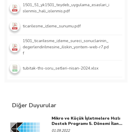
1501_51_yk1501_teydeb_uygulama_esaslari_i
slenmis_hali_islenmis.pdf
ticarilesme_izleme_sunumu.pdf
1501_ticarilesme_izleme_sureci_sonuclarinin_
degerlendirilmesine_iliskin_yontem-web-r7.pd
f
tubitak-ths-soru_setleri-nisan-2024.xlsx
Diğer Duyurular
Mikro ve Küçük İşletmelere Hızlı
Destek Programı 5. Dönemi İlan
Edilmiştir.
01.09.2022