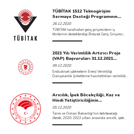
TÜBİTAK 1512 Teknogirişim
Sermaye Desteği Programının
2020-2 Çağrısı İlan Edilmiştir.
26.12.2020
TÜBİTAK tarafından genç girişimcilerin iş
fikirlerinin desteklendiği Bireysel Genç Girişimci
Desteği adıyla da bilinen 1512 Teknogirişim ...
2021 Yılı Verimlilik Artırıcı Proje
(VAP) Başvuruları 31.12.2021
Tarihine Kadar Devam Edecektir.
09.12.2020
Endüstriyel işletmelerin Enerji Verimliliği
Danışmanlık Şirketlerine hazırlattıkları verimlilik
artırıcı proje (VAP) başvuruları 31 Aralık
2021 tarihine kadar devam ...
Arıcılık, İpek Böcekçiliği, Kaz ve
Hindi Yetiştiriciliğinin
Desteklenmesine Yönelik 2020 Yılı
05.12.2020
Uygulama Tebliği Yayımlanmıştır.
Tarım ve Orman Bakanlığı'nın belirleyeceği
illerde, 2020-2022 yılları arasında arıcılık, ipek
böcekçiliği, kaz ve hindi yetiştiriciliğine yönelik ...