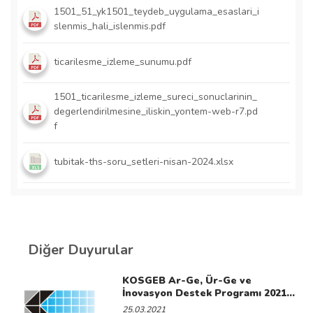
1501_51_yk1501_teydeb_uygulama_esaslari_i
slenmis_hali_islenmis.pdf
ticarilesme_izleme_sunumu.pdf
1501_ticarilesme_izleme_sureci_sonuclarinin_
degerlendirilmesine_iliskin_yontem-web-r7.pd
f
tubitak-ths-soru_setleri-nisan-2024.xlsx
Diğer Duyurular
KOSGEB Ar-Ge, Ür-Ge ve
İnovasyon Destek Programı 2021
yılı çağrısı ilan edilmiştir.
25.03.2021