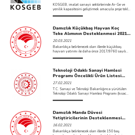
KOSGEB, imalat sanayii sektörlerinde Ar-Ge ve
yenilik kapasitesini geliştirmek amacıyla proje teklif
çağrısına çıkmıştır. Son başvuru ...
Damızlık Küçükbaş Hayvan Koç
Teke Alımının Desteklenmesi 2021
Yılı Tebliği İlan Edilmiştir.
20.03.2021
Bakanlıkça belirlenecek olan illerde küçükbaş
hayvan yatırımı ile daha önce 2017/9760 sayılı
Karar kapsamında kurulmuş veya ...
Teknoloji Odaklı Sanayi Hamlesi
Programı Öncelikli Ürün Listesi
2021 Yılı Değişikliği İlan Edilmiştir.
27.02.2021
T.C. Sanayi ve Teknoloji Bakanlığınca yürütülen
Teknoloji Odaklı Sanayi Hamlesi Programı (kısaca
Hamle Programı) kapsamında ilan ...
Damızlık Manda Düvesi
Yetiştiricilerinin Desteklenmesi
2021 Yılı Tebliği İlan Edilmiştir.
16.02.2021
Bakanlıkça belirlenecek olan illerde 150 baş