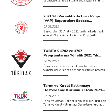
kapasiteye sahip damızlık manda işletmelerinin
kurulması, mevcut işletmelerin kapasitelerinin 150
...
2021 Yılı Verimlilik Artırıcı Proje
(VAP) Başvuruları Sadece
Elektronik Ortamda Enerji
09.02.2021
Verimliliği Destek Yönetim Sistemi
Başvuruları 31 Aralık 2021 tarihine kadar açık
(EVDES) Üzerinden Alınacaktır.
olan 2021 yılı Verimlilik Artırıcı Proje (VAP)
başvuruları sadece elektronik ...
TÜBİTAK 1702 ve 1707
Programlarına Yönelik 2021 Yılı
Çağrıları Açılmıştır.
08.02.2021
Üniversitelerde, araştırma kurumlarında ve
teknoloji geliştirme bölgelerinde geliştirilen patentli
teknolojilerin sanayiye aktarılmasını sağlamak için
Yenilik Destek ...
Tarım ve Kırsal Kalkınmayı
Destekleme Kurumu 7 Ocak 2021
Tarihinde IPARD II Programı
07.01.2021
Onuncu Başvuru Çağrı İlanını
Tarım ve Orman Bakanlığı'nın ilgili kuruluşu olan
Yayımlamıştır.
Tarım ve Kırsal Kalkınmayı Destekleme Kurumu
(TKDK) 7 Ocak ...