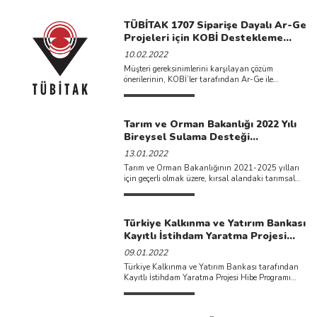
...
TÜBİTAK 1707 Siparişe Dayalı Ar-Ge
Projeleri için KOBİ Destekleme
Çağrısı kapsamında 2022 yılı 1.
10.02.2022
Döneminde 2 adet çağrı açılmıştır.
Müşteri gereksinimlerini karşılayan çözüm
önerilerinin, KOBİ’ler tarafından Ar-Ge ile
ticarileşebilir çıktılara dönüştürülmesi
hedefleyen&nb ...
Tarım ve Orman Bakanlığı 2022 Yılı
Bireysel Sulama Desteği
Başvuruları Başlamıştır.
13.01.2022
Tarım ve Orman Bakanlığının 2021-2025 yılları
için geçerli olmak üzere, kırsal alandaki tarımsal
üreticilerin desteklendiği bireysel ...
Türkiye Kalkınma ve Yatırım Bankası
Kayıtlı İstihdam Yaratma Projesi
Hibe Programı İlan Edilmiştir.
09.01.2022
Türkiye Kalkınma ve Yatırım Bankası tarafından
Kayıtlı İstihdam Yaratma Projesi Hibe Programı
ilan edilmiştir. Küçük, orta ...