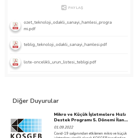
PAYLAŞ
ozet_teknoloji_odakli_sanayi_hamlesi_progra
mi.pdf
teblig_teknoloji_odakli_sanayi_hamlesi.pdf
liste-oncelikli_urun_listesi_tebligi.pdf
Diğer Duyurular
Mikro ve Küçük İşletmelere Hızlı
Destek Programı 5. Dönemi İlan
Edilmiştir.
01.09.2022
Covid-19 salgınından etkilenen mikro ve küçük