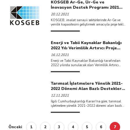
KOSGEB Ar-Ge, Ür-Ge ve
İnovasyon Destek Programı 2021
yılı ikinci çağrısı ilan edilmiştir.
20.12.2021
KOSGEB, imalat sanayii sektörlerinde Ar-Ge ve
yenilik kapasitesini geliştirmek amacıyla proje teklif
çağrısına çıkmıştır. Son başvuru ...
Enerji ve Tabii Kaynaklar Bakanlığı
2022 Yılı Verimlilik Artırıcı Proje
Başvuru Tarihleri Duyurulmuştur.
16.12.2021
Enerji ve Tabii Kaynaklar Bakanlığı tarafından
2022 yılında sunulacak olan Verimlilik Artırıcı
Proje (VAP) başvurularının 01-31 Mart ...
Tarımsal İşletmelere Yönelik 2021-
2022 Dönemi Alan Bazlı Destekler
Açıklanmıştır.
12.11.2021
İlgili Cumhurbaşkanlığı Kararı'na göre, tarımsal
işletmelere yönelik 2021-2022 dönemi alan bazlı
desteklerine aşağıdaki belgelerden ulaşabilirsiniz. ...
Önceki
1
2
3
4
5
6
7