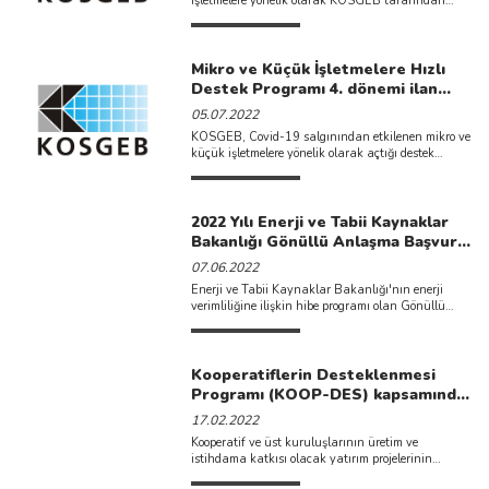
işletmelere yönelik olarak KOSGEB tarafından
açılan destek programının yeni
döneminde, istihdam edilecek ...
Mikro ve Küçük İşletmelere Hızlı
Destek Programı 4. dönemi ilan
edilmiştir.
05.07.2022
KOSGEB, Covid-19 salgınından etkilenen mikro ve
küçük işletmelere yönelik olarak açtığı destek
programının 4. dönem başvularını ...
2022 Yılı Enerji ve Tabii Kaynaklar
Bakanlığı Gönüllü Anlaşma Başvuru
Tarihi Değiştirilmiştir.
07.06.2022
Enerji ve Tabii Kaynaklar Bakanlığı'nın enerji
verimliliğine ilişkin hibe programı olan Gönüllü
Anlaşma başvuruları; 01-30 Eylül 2022 tarihleri
...
Kooperatiflerin Desteklenmesi
Programı (KOOP-DES) kapsamında
2022 proje başvuruları başlamıştır.
17.02.2022
Kooperatif ve üst kuruluşlarının üretim ve
istihdama katkısı olacak yatırım projelerinin
desteklenmesi, faaliyetlerinde etkinlik ve verimliliğin