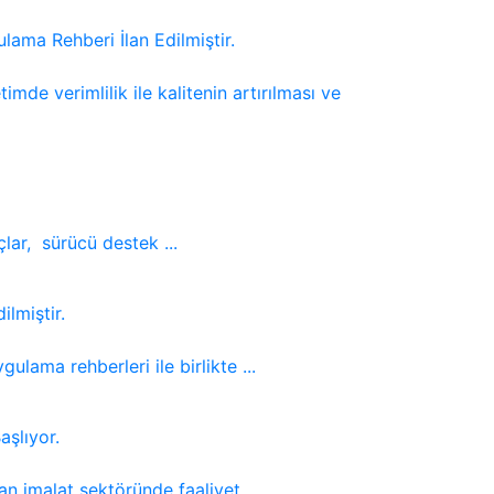
lama Rehberi İlan Edilmiştir.
mde verimlilik ile kalitenin artırılması ve
lar, sürücü destek ...
lmiştir.
ulama rehberleri ile birlikte ...
şlıyor.
n imalat sektöründe faaliyet ...