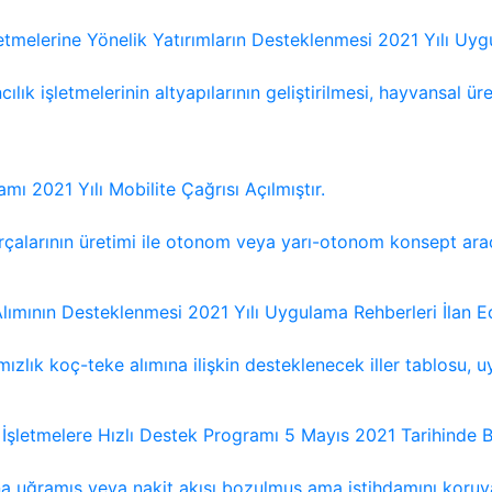
tmelerine Yönelik Yatırımların Desteklenmesi 2021 Yılı Uygu
 işletmelerinin altyapılarının geliştirilmesi, hayvansal üreti
ı 2021 Yılı Mobilite Çağrısı Açılmıştır.
rçalarının üretimi ile otonom veya yarı-otonom konsept araç
mının Desteklenmesi 2021 Yılı Uygulama Rehberleri İlan Edi
lık koç-teke alımına ilişkin desteklenecek iller tablosu, uyg
şletmelere Hızlı Destek Programı 5 Mayıs 2021 Tarihinde Ba
na uğramış veya nakit akışı bozulmuş ama istihdamını koruya