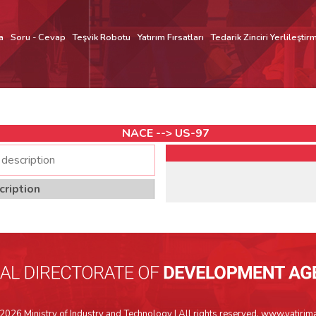
a
Soru - Cevap
Teşvik Robotu
Yatırım Fırsatları
Tedarik Zinciri Yerlileştir
NACE --> US-97
ription
026 Ministry of Industry and Technology | All rights reserved. www.yatirim