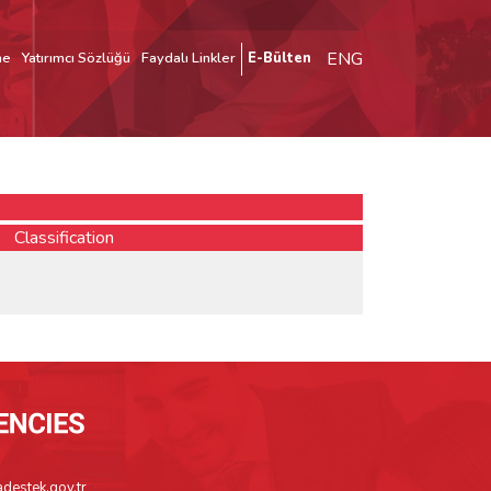
ENG
me
Yatırımcı Sözlüğü
Faydalı Linkler
E-Bülten
Classification
adestek.gov.tr