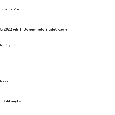
ve verimliliğin ...
 2022 yılı 1. Döneminde 2 adet çağrı
 hedefleyen&nb ...
reysel ...
n Edilmiştir.