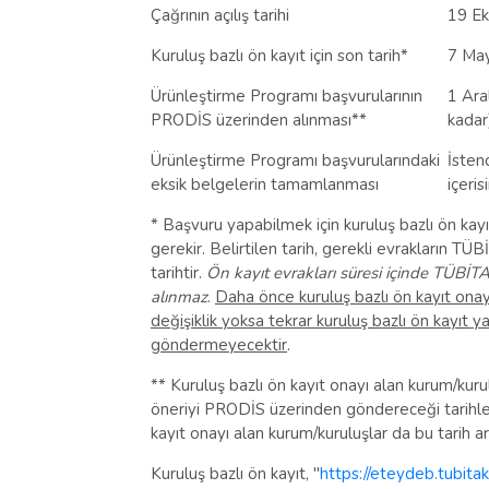
Çağrının açılış tarihi
19 E
Kuruluş bazlı ön kayıt için son tarih*
7 May
Ürünleştirme Programı başvurularının
1 Ara
PRODİS üzerinden alınması**
kadar
Ürünleştirme Programı başvurularındaki
İsten
eksik belgelerin tamamlanması
içeri
* Başvuru yapabilmek için kuruluş bazlı ön kay
gerekir. Belirtilen tarih, gerekli evrakların TÜB
tarihtir.
Ön kayıt evrakları süresi içinde TÜBİ
alınmaz
.
Daha önce kuruluş bazlı ön kayıt onayı
değişiklik yoksa tekrar kuruluş bazlı ön kayıt 
göndermeyecektir
.
** Kuruluş bazlı ön kayıt onayı alan kurum/kur
öneriyi PRODİS üzerinden göndereceği tarihler
kayıt onayı alan kurum/kuruluşlar da bu tarih a
Kuruluş bazlı ön kayıt, "
https://eteydeb.tubita