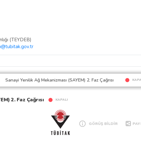
anlığı (TEYDEB)
@tubitak.gov.tr
Sanayi Yenilik Ağ Mekanizması (SAYEM) 2. Faz Çağrısı
KAPA
EM) 2. Faz Çağrısı
KAPALI
GÖRÜŞ BİLDİR
PAY