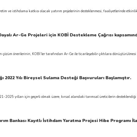
etim ve istihdama katkısı olacak yatırım projelerinin desteklenmesi, faaliyetlerinde etkinlik 
ayalı Ar-Ge Projeleri için KOBİ Destekleme Çağrısı kapsamında
n çözüm önerilerinin, KOBİ’ler tarafından Ar-Ge ile ticarileşebilir çıktılara dönüştürülmesi
ı 2022 Yılı Bireysel Sulama Desteği Başvuruları Başlamıştır.
025 yılları için geçerli olmak üzere, kırsal alandaki tarımsal üreticilerin desteklendiği bi
ırım Bankası Kayıtlı İstihdam Yaratma Projesi Hibe Programı İla