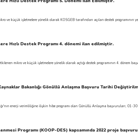
ere Hızlı Destek Programı 5. Dönemi İlan Edilmiştir.
kro ve küçük işletmelere yönelik olarak KOSGEB tarafından açılan destek programının yen
ere Hızlı Destek Programı 4. dönemi ilan edilmiştir.
lenen mikro ve küçük işletmelere yönelik olarak açtığı destek programının 4. dönem başvu
i Kaynaklar Bakanlığı Gönüllü Anlaşma Başvuru Tarihi Değiştirilm
ı'nın enerji verimliliğine ilişkin hibe programı olan Gönüllü Anlaşma başvuruları; 01-30 E
lenmesi Programı (KOOP-DES) kapsamında 2022 proje başvurula