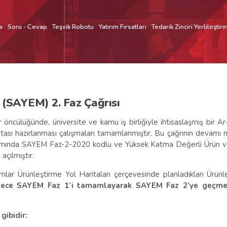
a
Soru - Cevap
Teşvik Robotu
Yatırım Fırsatları
Tedarik Zinciri Yerlileştir
 (SAYEM) 2. Faz Çağrısı
öncülüğünde, üniversite ve kamu iş birliğiyle ihtisaslaşmış bir A
itası hazırlanması çalışmaları tamamlanmıştır. Bu çağrının devamı n
mında SAYEM Faz-2-2020 kodlu ve Yüksek Katma Değerli Ürün vey
 açılmıştır.
lar Ürünleştirme Yol Haritaları çerçevesinde planladıkları Ürün
dece SAYEM Faz 1’i tamamlayarak SAYEM Faz 2’ye geçmey
gibidir: