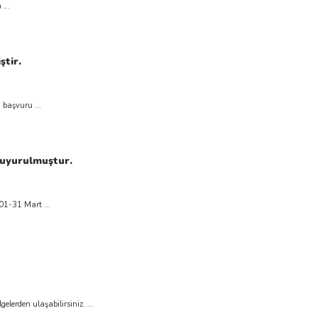
...
ştir.
 başvuru ...
 Duyurulmuştur.
01-31 Mart ...
İlgili Cumhurbaşkanlığı Kararı'na göre, tarımsal işletmelere yönelik 2021-2022 dönemi alan bazlı desteklerine aşağıdaki belgelerden ulaşabilirsiniz. ...