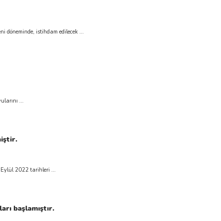
i döneminde, istihdam edilecek ...
larını ...
iştir.
ylül 2022 tarihleri ...
rı başlamıştır.