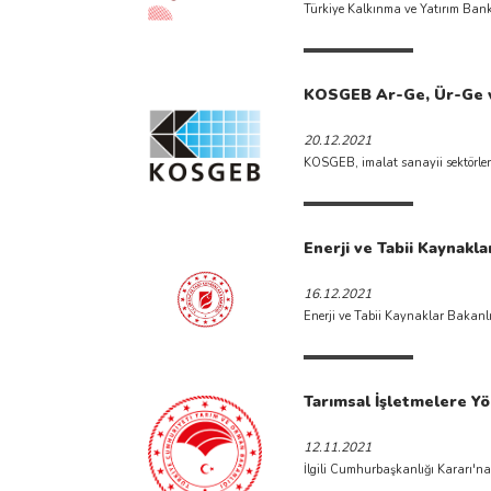
Türkiye Kalkınma ve Yatırım Bankas
KOSGEB Ar-Ge, Ür-Ge ve 
20.12.2021
KOSGEB, imalat sanayii sektörlerin
Enerji ve Tabii Kaynakla
16.12.2021
Enerji ve Tabii Kaynaklar Bakanlı
Tarımsal İşletmelere Yö
12.11.2021