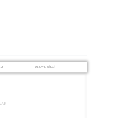
LI
DETAYLI BİLGİ
LAŞ