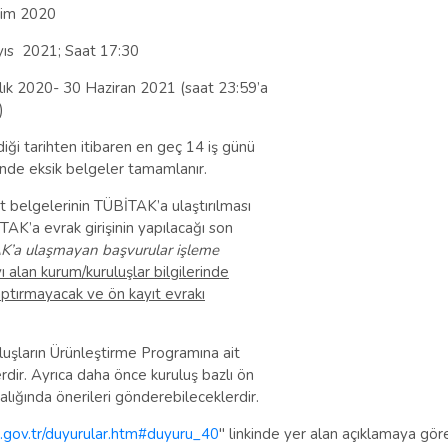
kim 2020
ıs 2021; Saat 17:30
lık 2020- 30 Haziran 2021 (saat 23:59’a
)
diği tarihten itibaren en geç 14 iş günü
sinde eksik belgeler tamamlanır.
ıt belgelerinin TÜBİTAK’a ulaştırılması
İTAK’a evrak girişinin yapılacağı son
TAK’a ulaşmayan başvurular işleme
 alan kurum/kuruluşlar bilgilerinde
yaptırmayacak ve ön kayıt evrakı
uluşların Ürünleştirme Programına ait
dir. Ayrıca daha önce kuruluş bazlı ön
ralığında önerileri gönderebileceklerdir.
k.gov.tr/duyurular.htm#duyuru_40
" linkinde yer alan açıklamaya göre