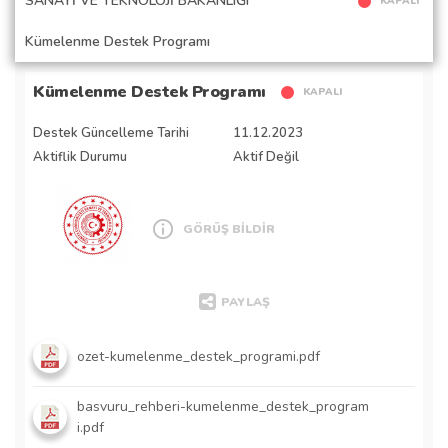
SANAYİ VE TEKNOLOJİ BAKANLIĞI
KAPALI
Kümelenme Destek Programı
Kümelenme Destek Programı
KAPALI
Destek Güncelleme Tarihi
11.12.2023
Aktiflik Durumu
Aktif Değil
GÖRÜŞ BİLDİR
PAYLAŞ
ozet-kumelenme_destek_programi.pdf
basvuru_rehberi-kumelenme_destek_program
i.pdf