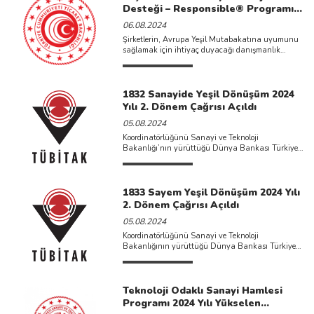
Desteği – Responsible® Programı
başvuruya açıldı
06.08.2024
Şirketlerin, Avrupa Yeşil Mutabakatına uyumunu
sağlamak için ihtiyaç duyacağı danışmanlık
hizmetlerine ulaşımını kolaylaştırmak üzere Ticaret
Bakanlığınca ...
1832 Sanayide Yeşil Dönüşüm 2024
Yılı 2. Dönem Çağrısı Açıldı
05.08.2024
Koordinatörlüğünü Sanayi ve Teknoloji
Bakanlığı’nın yürüttüğü Dünya Bankası Türkiye
Yeşil Sanayi Projesi kapsamında özel sekt&oum ...
1833 Sayem Yeşil Dönüşüm 2024 Yılı
2. Dönem Çağrısı Açıldı
05.08.2024
Koordinatörlüğünü Sanayi ve Teknoloji
Bakanlığının yürüttüğü Dünya Bankası Türkiye
Yeşil Sanayi Projesi kapsamında sanayinin yeşil
dön& ...
Teknoloji Odaklı Sanayi Hamlesi
Programı 2024 Yılı Yükselen