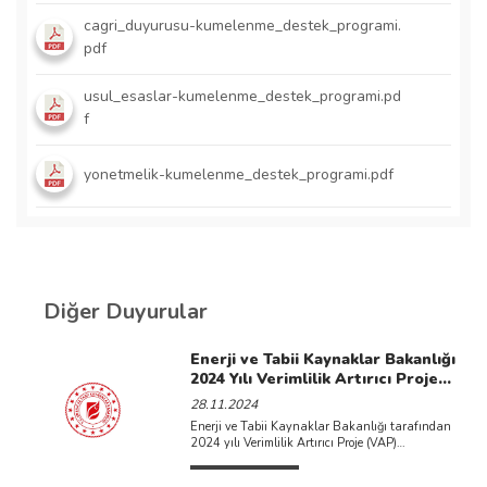
cagri_duyurusu-kumelenme_destek_programi.
pdf
usul_esaslar-kumelenme_destek_programi.pd
f
yonetmelik-kumelenme_destek_programi.pdf
Diğer Duyurular
Enerji ve Tabii Kaynaklar Bakanlığı
2024 Yılı Verimlilik Artırıcı Proje
Başvuruları Tarihi Duyurulmuştur.
28.11.2024
Enerji ve Tabii Kaynaklar Bakanlığı tarafından
2024 yılı Verimlilik Artırıcı Proje (VAP)
başvurularının 28 Kasım 2024 tarihi itibarıyla
alınmaya başlanacağı ...