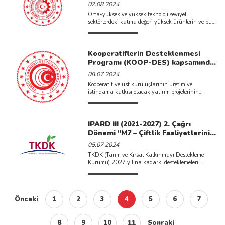
Yenilikçi Teknolojiler Çağrısı İlan
02.08.2024
Edilmiştir.
Orta-yüksek ve yüksek teknoloji seviyeli
sektörlerdeki katma değeri yüksek ürünlerin ve bu
sektörlerin gelişimi için kritik ...
Kooperatiflerin Desteklenmesi
Programı (KOOP-DES) kapsamında
2024 yılı 2.dönem proje başvuruları
08.07.2024
başlamıştır.
Kooperatif ve üst kuruluşlarının üretim ve
istihdama katkısı olacak yatırım projelerinin
desteklenmesi, faaliyetlerinde etkinlik ve verimliliğin
...
IPARD III (2021-2027) 2. Çağrı
Dönemi "M7 – Çiftlik Faaliyetlerinin
Çeşitlendirilmesi ve İş Geliştirme"
05.07.2024
Çağrısı İlan Edilmiştir.
TKDK (Tarım ve Kırsal Kalkınmayı Destekleme
Kurumu) 2027 yılına kadarki desteklemeleri
kapsayan IPARD3 dönemi 2. çağrısı ...
Önceki
1
2
3
4
5
6
7
8
9
10
11
Sonraki