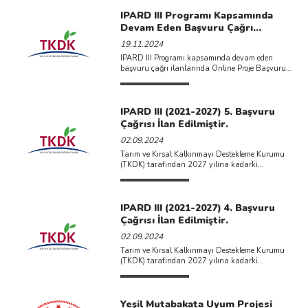
IPARD III Programı Kapsamında
Devam Eden Başvuru Çağrı
İlanlarında Son Teslim Tarihlerinde
19.11.2024
Değişiklik
IPARD III Programı kapsamında devam eden
başvuru çağrı ilanlarında Online Proje Başvuru
Sistemi ve Başvuru Paketi ...
IPARD III (2021-2027) 5. Başvuru
Çağrısı İlan Edilmiştir.
02.09.2024
Tarım ve Kırsal Kalkınmayı Destekleme Kurumu
(TKDK) tarafından 2027 yılına kadarki
desteklemeleri kapsayan IPARD III dönemi 5. ...
IPARD III (2021-2027) 4. Başvuru
Çağrısı İlan Edilmiştir.
02.09.2024
Tarım ve Kırsal Kalkınmayı Destekleme Kurumu
(TKDK) tarafından 2027 yılına kadarki
desteklemeleri kapsayan IPARD III dönemi 4. ...
Yeşil Mutabakata Uyum Projesi