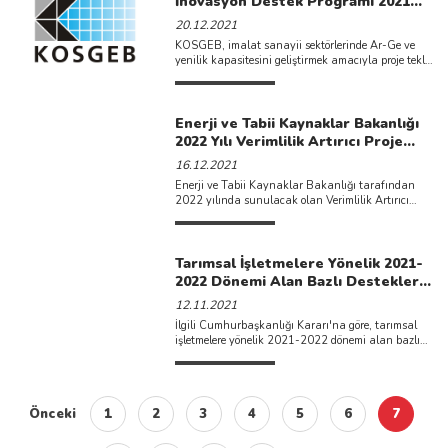
İnovasyon Destek Programı 2021
yılı ikinci çağrısı ilan edilmiştir.
20.12.2021
KOSGEB, imalat sanayii sektörlerinde Ar-Ge ve
yenilik kapasitesini geliştirmek amacıyla proje teklif
çağrısına çıkmıştır. Son başvuru ...
Enerji ve Tabii Kaynaklar Bakanlığı
2022 Yılı Verimlilik Artırıcı Proje
Başvuru Tarihleri Duyurulmuştur.
16.12.2021
Enerji ve Tabii Kaynaklar Bakanlığı tarafından
2022 yılında sunulacak olan Verimlilik Artırıcı
Proje (VAP) başvurularının 01-31 Mart ...
Tarımsal İşletmelere Yönelik 2021-
2022 Dönemi Alan Bazlı Destekler
Açıklanmıştır.
12.11.2021
İlgili Cumhurbaşkanlığı Kararı'na göre, tarımsal
işletmelere yönelik 2021-2022 dönemi alan bazlı
desteklerine aşağıdaki belgelerden ulaşabilirsiniz. ...
Önceki
1
2
3
4
5
6
7