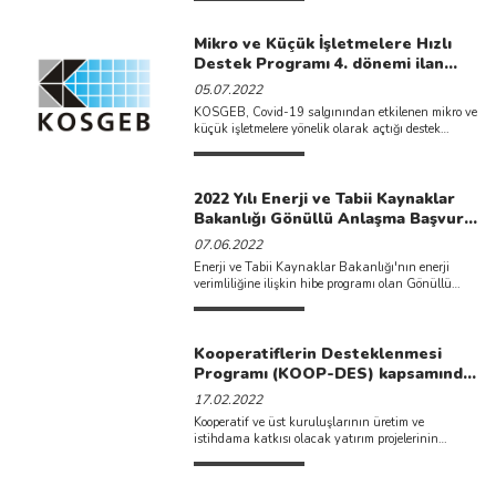
döneminde, istihdam edilecek ...
Mikro ve Küçük İşletmelere Hızlı
Destek Programı 4. dönemi ilan
edilmiştir.
05.07.2022
KOSGEB, Covid-19 salgınından etkilenen mikro ve
küçük işletmelere yönelik olarak açtığı destek
programının 4. dönem başvularını ...
2022 Yılı Enerji ve Tabii Kaynaklar
Bakanlığı Gönüllü Anlaşma Başvuru
Tarihi Değiştirilmiştir.
07.06.2022
Enerji ve Tabii Kaynaklar Bakanlığı'nın enerji
verimliliğine ilişkin hibe programı olan Gönüllü
Anlaşma başvuruları; 01-30 Eylül 2022 tarihleri
...
Kooperatiflerin Desteklenmesi
Programı (KOOP-DES) kapsamında
2022 proje başvuruları başlamıştır.
17.02.2022
Kooperatif ve üst kuruluşlarının üretim ve
istihdama katkısı olacak yatırım projelerinin
desteklenmesi, faaliyetlerinde etkinlik ve verimliliğin
...