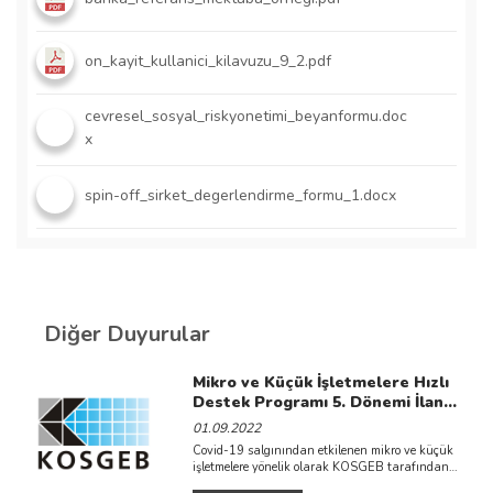
on_kayit_kullanici_kilavuzu_9_2.pdf
cevresel_sosyal_riskyonetimi_beyanformu.doc
x
spin-off_sirket_degerlendirme_formu_1.docx
Diğer Duyurular
Mikro ve Küçük İşletmelere Hızlı
Destek Programı 5. Dönemi İlan
Edilmiştir.
01.09.2022
Covid-19 salgınından etkilenen mikro ve küçük
işletmelere yönelik olarak KOSGEB tarafından
açılan destek programının yeni