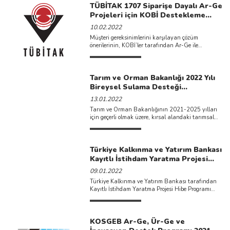
TÜBİTAK 1707 Siparişe Dayalı Ar-Ge
Projeleri için KOBİ Destekleme
Çağrısı kapsamında 2022 yılı 1.
10.02.2022
Döneminde 2 adet çağrı açılmıştır.
Müşteri gereksinimlerini karşılayan çözüm
önerilerinin, KOBİ’ler tarafından Ar-Ge ile
ticarileşebilir çıktılara dönüştürülmesi
hedefleyen&nb ...
Tarım ve Orman Bakanlığı 2022 Yılı
Bireysel Sulama Desteği
Başvuruları Başlamıştır.
13.01.2022
Tarım ve Orman Bakanlığının 2021-2025 yılları
için geçerli olmak üzere, kırsal alandaki tarımsal
üreticilerin desteklendiği bireysel ...
Türkiye Kalkınma ve Yatırım Bankası
Kayıtlı İstihdam Yaratma Projesi
Hibe Programı İlan Edilmiştir.
09.01.2022
Türkiye Kalkınma ve Yatırım Bankası tarafından
Kayıtlı İstihdam Yaratma Projesi Hibe Programı
ilan edilmiştir. Küçük, orta ...
KOSGEB Ar-Ge, Ür-Ge ve