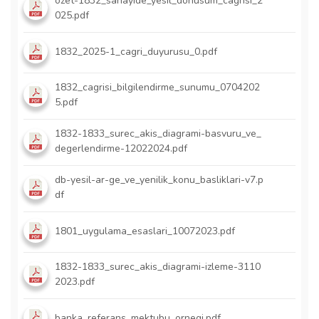
ozet-1832_sanayide_yesil_donusum_cagrisi_2
025.pdf
1832_2025-1_cagri_duyurusu_0.pdf
1832_cagrisi_bilgilendirme_sunumu_0704202
5.pdf
1832-1833_surec_akis_diagrami-basvuru_ve_
degerlendirme-12022024.pdf
db-yesil-ar-ge_ve_yenilik_konu_basliklari-v7.p
df
1801_uygulama_esaslari_10072023.pdf
1832-1833_surec_akis_diagrami-izleme-3110
2023.pdf
banka_referans_mektubu_ornegi.pdf