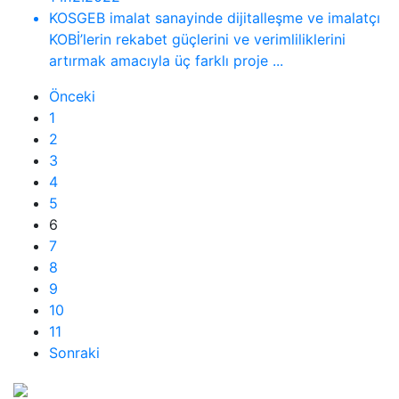
KOSGEB imalat sanayinde dijitalleşme ve imalatçı
KOBİ’lerin rekabet güçlerini ve verimliliklerini
artırmak amacıyla üç farklı proje ...
Önceki
1
2
3
4
5
6
7
8
9
10
11
Sonraki