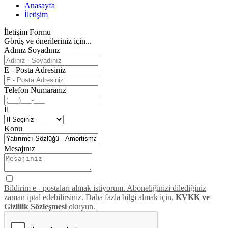
Anasayfa
İletişim
İletişim Formu
Görüş ve önerileriniz için...
Adınız Soyadınız
E - Posta Adresiniz
Telefon Numaranız
İl
Konu
Mesajınız
Bildirim e - postaları almak istiyorum. Aboneliğinizi dilediğiniz
zaman iptal edebilirsiniz. Daha fazla bilgi almak için,
KVKK ve
Gizlilik Sözleşmesi
okuyun.