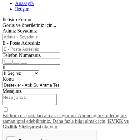
Anasayfa
İletişim
İletişim Formu
Görüş ve önerileriniz için...
Adınız Soyadınız
E - Posta Adresiniz
Telefon Numaranız
İl
Konu
Mesajınız
Bildirim e - postaları almak istiyorum. Aboneliğinizi dilediğiniz
zaman iptal edebilirsiniz. Daha fazla bilgi almak için,
KVKK ve
Gizlilik Sözleşmesi
okuyun.