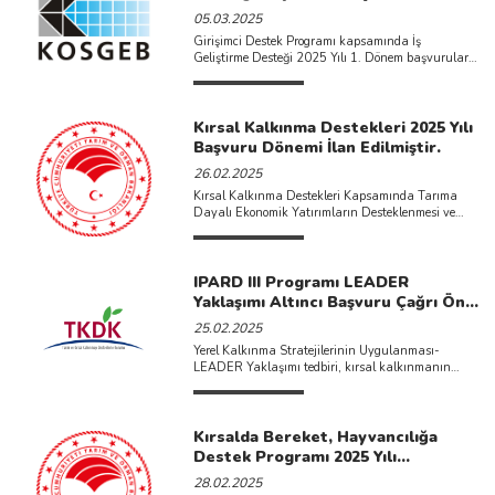
05.03.2025
Girişimci Destek Programı kapsamında İş
Geliştirme Desteği 2025 Yılı 1. Dönem başvuruları
başladı. Destek kapsamında işletmenin personel
giderleri, makine-teçhizat ...
Kırsal Kalkınma Destekleri 2025 Yılı
Başvuru Dönemi İlan Edilmiştir.
26.02.2025
Kırsal Kalkınma Destekleri Kapsamında Tarıma
Dayalı Ekonomik Yatırımların Desteklenmesi ve
Kırsal Ekonomik Altyapı Yatırımlarının
Desteklenmesi 2025 ...
IPARD III Programı LEADER
Yaklaşımı Altıncı Başvuru Çağrı Ön
Duyurusu Yayımlanmıştır.
25.02.2025
Yerel Kalkınma Stratejilerinin Uygulanması-
LEADER Yaklaşımı tedbiri, kırsal kalkınmanın
bölge halkı tarafından gerçekleştirilmesini
amaçlayan bir yaklaşımdır. Tedbir ...
Kırsalda Bereket, Hayvancılığa
Destek Programı 2025 Yılı
Başvuruları Başladı.
28.02.2025