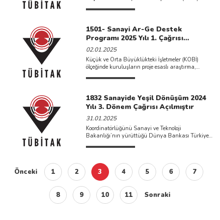
ölçeğindeki kuruluşların teknoloji ...
1501- Sanayi Ar-Ge Destek
Programı 2025 Yılı 1. Çağrısı
Açılmıştır.
02.01.2025
Küçük ve Orta Büyüklükteki İşletmeler (KOBİ)
ölçeğinde kuruluşların proje esaslı araştırma,
teknoloji geliştirme ve yenilikçilik faaliyetlerinin ...
1832 Sanayide Yeşil Dönüşüm 2024
Yılı 3. Dönem Çağrısı Açılmıştır
31.01.2025
Koordinatörlüğünü Sanayi ve Teknoloji
Bakanlığı’nın yürüttüğü Dünya Bankası Türkiye
Yeşil Sanayi Projesi kapsamında özel sektörün ...
Önceki
1
2
3
4
5
6
7
8
9
10
11
Sonraki