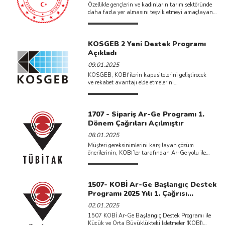
Özellikle gençlerin ve kadınların tarım sektöründe
daha fazla yer almasını teşvik etmeyi amaçlayan
proje kapsamında; veteriner hekim, ...
KOSGEB 2 Yeni Destek Programı
Açıkladı
09.01.2025
KOSGEB, KOBİ'ilerin kapasitelerini geliştirecek
ve rekabet avantajı elde etmelerini
sağlayacak Kapasite Geliştirme Destek Programı ve
Küresel Rekabetçilik Destek ...
1707 - Sipariş Ar-Ge Programı 1.
Dönem Çağrıları Açılmıştır
08.01.2025
Müşteri gereksinimlerini karşılayan çözüm
önerilerinin, KOBİ’ler tarafından Ar-Ge yolu ile
ticarileşebilir çıktılara dönüştürülmesi hedeflen ...
1507- KOBİ Ar-Ge Başlangıç Destek
Programı 2025 Yılı 1. Çağrısı
Açılmıştır.
02.01.2025
1507 KOBİ Ar-Ge Başlangıç Destek Programı ile
Küçük ve Orta Büyüklükteki İşletmeler (KOBİ)