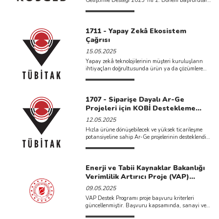
Geliştirme Desteği 2025 Yılı 2. Dönem başvuruları
başladı. Destek kapsamında işletmenin personel
giderleri, makine-teçhizat ...
1711 - Yapay Zekâ Ekosistem
Çağrısı
15.05.2025
Yapay zekâ teknolojilerinin müşteri kuruluşların
ihtiyaçları doğrultusunda ürün ya da çözümlere
dönüştürülmesine katkı sağlamayı ve T&u ...
1707 - Siparişe Dayalı Ar-Ge
Projeleri için KOBİ Destekleme
Çağrısı
12.05.2025
Hızla ürüne dönüşebilecek ve yüksek ticarileşme
potansiyeline sahip Ar-Ge projelerinin desteklendiği
1707 - Siparişe Dayalı Ar-Ge ...
Enerji ve Tabii Kaynaklar Bakanlığı
Verimlilik Artırıcı Proje (VAP)
Destek Programı Başvuruları
09.05.2025
VAP Destek Programı proje başvuru kriterleri
güncellenmiştir. Başvuru kapsamında, sanayi ve
enerji sektörlerinde proje başına anlık asgari 150