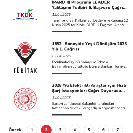
IPARD III Programı LEADER
Yaklaşımı Tedbiri 6. Başvuru Çağrı
İlanı Yayımlanmıştır
12.04.2025
Tarım ve Kırsal Kalkınmayı Destekleme Kurumu 12
Nisan 2025 tarihinde IPARD III Programı Altıncı
Başvuru Çağrı İlanına çıkmış bulunmaktadır. Bu
Başvuru ...
1832- Sanayide Yeşil Dönüşüm 2025
Yılı 1. Çağrısı
07.04.2025
Koordinatörlüğünü Sanayi ve Teknoloji
Bakanlığının yürüttüğü Dünya Bankası Türkiye
Yeşil Sanayi Projesi kapsamında özel sektörün yeşil
...
2025 Yılı Elektrikli Araçlar için Hızlı
Şarj İstasyonları Çağrı Duyurusu
Yayımlanmıştır.
14.04.2025
Sanayi ve Teknoloji Bakanlığı tarafından
hazırlanan elektrikli araç gelişim öngörülerine göre
il-ilçe detayında belirlenmiş şarj altyapısı ...
Önceki
1
2
3
4
5
6
7