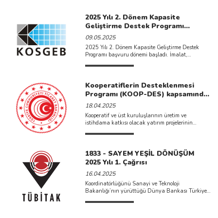
kW, diğer sektörl ...
2025 Yılı 2. Dönem Kapasite
Geliştirme Destek Programı
Başvurusu Açıldı
09.05.2025
2025 Yılı 2. Dönem Kapasite Geliştirme Destek
Programı başvuru dönemi başladı. İmalat,
Telekomünikasyon, Bilgisayar programlama ve ...
Kooperatiflerin Desteklenmesi
Programı (KOOP-DES) kapsamında
2025 yılı proje başvuruları
18.04.2025
başlamıştır.
Kooperatif ve üst kuruluşlarının üretim ve
istihdama katkısı olacak yatırım projelerinin
desteklenmesi, faaliyetlerinde etkinlik ve verimliliğin
...
1833 - SAYEM YEŞİL DÖNÜŞÜM
2025 Yılı 1. Çağrısı
16.04.2025
Koordinatörlüğünü Sanayi ve Teknoloji
Bakanlığı’nın yürüttüğü Dünya Bankası Türkiye
Yeşil Sanayi Projesi kapsamında özel sekt&oum ...