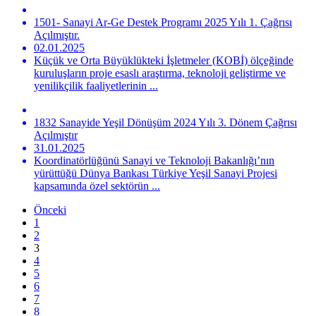
1501- Sanayi Ar-Ge Destek Programı 2025 Yılı 1. Çağrısı
Açılmıştır.
02.01.2025
Küçük ve Orta Büyüklükteki İşletmeler (KOBİ) ölçeğinde
kuruluşların proje esaslı araştırma, teknoloji geliştirme ve
yenilikçilik faaliyetlerinin ...
1832 Sanayide Yeşil Dönüşüm 2024 Yılı 3. Dönem Çağrısı
Açılmıştır
31.01.2025
Koordinatörlüğünü Sanayi ve Teknoloji Bakanlığı’nın
yürüttüğü Dünya Bankası Türkiye Yeşil Sanayi Projesi
kapsamında özel sektörün ...
Önceki
1
2
3
4
5
6
7
8