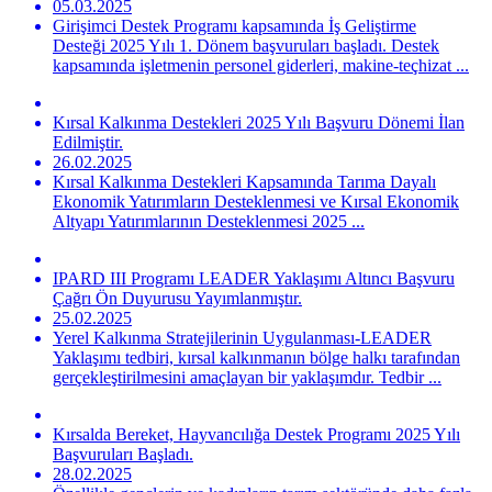
05.03.2025
Girişimci Destek Programı kapsamında İş Geliştirme
Desteği 2025 Yılı 1. Dönem başvuruları başladı. Destek
kapsamında işletmenin personel giderleri, makine-teçhizat ...
Kırsal Kalkınma Destekleri 2025 Yılı Başvuru Dönemi İlan
Edilmiştir.
26.02.2025
Kırsal Kalkınma Destekleri Kapsamında Tarıma Dayalı
Ekonomik Yatırımların Desteklenmesi ve Kırsal Ekonomik
Altyapı Yatırımlarının Desteklenmesi 2025 ...
IPARD III Programı LEADER Yaklaşımı Altıncı Başvuru
Çağrı Ön Duyurusu Yayımlanmıştır.
25.02.2025
Yerel Kalkınma Stratejilerinin Uygulanması-LEADER
Yaklaşımı tedbiri, kırsal kalkınmanın bölge halkı tarafından
gerçekleştirilmesini amaçlayan bir yaklaşımdır. Tedbir ...
Kırsalda Bereket, Hayvancılığa Destek Programı 2025 Yılı
Başvuruları Başladı.
28.02.2025