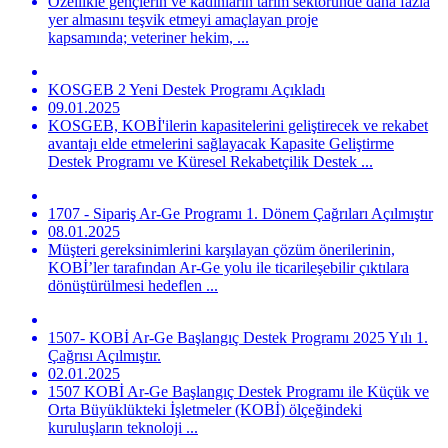
Özellikle gençlerin ve kadınların tarım sektöründe daha fazla
yer almasını teşvik etmeyi amaçlayan proje
kapsamında; veteriner hekim, ...
KOSGEB 2 Yeni Destek Programı Açıkladı
09.01.2025
KOSGEB, KOBİ'ilerin kapasitelerini geliştirecek ve rekabet
avantajı elde etmelerini sağlayacak Kapasite Geliştirme
Destek Programı ve Küresel Rekabetçilik Destek ...
1707 - Sipariş Ar-Ge Programı 1. Dönem Çağrıları Açılmıştır
08.01.2025
Müşteri gereksinimlerini karşılayan çözüm önerilerinin,
KOBİ’ler tarafından Ar-Ge yolu ile ticarileşebilir çıktılara
dönüştürülmesi hedeflen ...
1507- KOBİ Ar-Ge Başlangıç Destek Programı 2025 Yılı 1.
Çağrısı Açılmıştır.
02.01.2025
1507 KOBİ Ar-Ge Başlangıç Destek Programı ile Küçük ve
Orta Büyüklükteki İşletmeler (KOBİ) ölçeğindeki
kuruluşların teknoloji ...