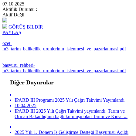
07.10.2025
Aktiflik Durumu
:
Aktif Değil
GÖRÜŞ BİLDİR
PAYLAŞ
ozet-
m3_tarim_balikcilik_urunlerinin_islenmesi_ve_pazarlanmasi.pdf
basvuru_rehberi-
m3_tarim_balikcilik_urunlerinin_islenmesi_ve_pazarlanmasi.pdf
Diğer Duyurular
IPARD III Programı 2025 Yılı Çağrı Takvimi Yayımlandı
10.04.2025
IPARD III 2025 Yılı Çağrı Takvimi yayımlandı. Tarım ve
Orman Bakanlığının bağlı kuruluşu olan Tarım ve Kırsal ...
2025 Yılı 1. Dönem İş Geliştirme Desteği Başvurusu Açıldı