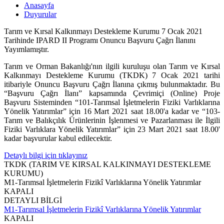
Anasayfa
Duyurular
Tarım ve Kırsal Kalkınmayı Destekleme Kurumu 7 Ocak 2021
Tarihinde IPARD II Programı Onuncu Başvuru Çağrı İlanını
Yayımlamıştır.
Tarım ve Orman Bakanlığı'nın ilgili kuruluşu olan Tarım ve Kırsal
Kalkınmayı Destekleme Kurumu (TKDK) 7 Ocak 2021 tarihi
itibariyle Onuncu Başvuru Çağrı İlanına çıkmış bulunmaktadır. Bu
“Başvuru Çağrı İlanı” kapsamında Çevrimiçi (Online) Proje
Başvuru Sisteminden “101-Tarımsal İşletmelerin Fiziki Varlıklarına
Yönelik Yatırımlar” için 16 Mart 2021 saat 18.00'a kadar ve “103-
Tarım ve Balıkçılık Ürünlerinin İşlenmesi ve Pazarlanması ile İlgili
Fiziki Varlıklara Yönelik Yatırımlar” için 23 Mart 2021 saat 18.00'
kadar başvurular kabul edilecektir.
Detaylı bilgi için tıklayınız
TKDK (TARIM VE KIRSAL KALKINMAYI DESTEKLEME
KURUMU)
M1-Tarımsal İşletmelerin Fizikî Varlıklarına Yönelik Yatırımlar
KAPALI
DETAYLI BİLGİ
M1-Tarımsal İşletmelerin Fizikî Varlıklarına Yönelik Yatırımlar
KAPALI