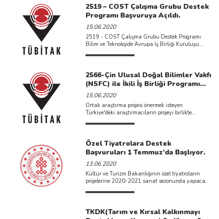
2519 – COST Çalışma Grubu Destek
Programı Başvuruya Açıldı.
15.06.2020
2519 - COST Çalışma Grubu Destek Programı
Bilim ve Teknolojide Avrupa İş Birliği Kuruluşu
(European Cooperation ...
2566-Çin Ulusal Doğal Bilimler Vakfı
(NSFC) ile İkili İş Birliği Programı
Son Başvuru Zamanı 7 Ağustos
15.06.2020
2020, 17:00
Ortak araştırma projesi önermek isteyen
Türkiye'deki araştırmacıların projeyi birlikte
gerçekleştirecekleri Çin’deki araştırmacı(lar) ile
"proje ortağı" olarak ...
Özel Tiyatrolara Destek
Başvuruları 1 Temmuz’da Başlıyor.
13.06.2020
Kültür ve Turizm Bakanlığının özel tiyatroların
projelerine 2020-2021 sanat sezonunda yapacağı
yardımlar için başvurular 1 Temmuz’da ...
TKDK(Tarım ve Kırsal Kalkınmayı