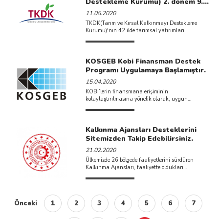
Destekleme Kurumu) 2. dönem 9.
Başvuru Çağrısı İlan Edilmiştir.
11.05.2020
TKDK(Tarım ve Kırsal Kalkınmayı Destekleme
Kurumu)'nın 42 ilde tarımsal yatırımları
desteklediği IPARD 2.dönem programının 9.
başvuru ...
KOSGEB Kobi Finansman Destek
Programı Uygulamaya Başlamıştır.
15.04.2020
KOBİ’lerin finansmana erişiminin
kolaylaştırılmasına yönelik olarak, uygun
koşullarda kredi kullanabilmeleri amacıyla
KOSGEB tarafından yeni bir destek ...
Kalkınma Ajansları Desteklerini
Sitemizden Takip Edebilirsiniz.
21.02.2020
Ülkemizde 26 bölgede faaliyetlerini sürdüren
Kalkınma Ajansları, faaliyette oldukları
bölgelerinde çeşitli destek programları ilan
etmektedir. İlan ...
Önceki
1
2
3
4
5
6
7