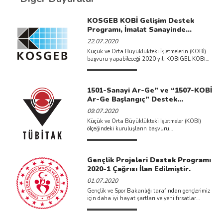
KOSGEB KOBİ Gelişim Destek
Programı, İmalat Sanayinde
Dijitalleşme Temasıyla İlan
22.07.2020
Edilmiştir.
Küçük ve Orta Büyüklükteki İşletmelerin (KOBİ)
başvuru yapabileceği 2020 yılı KOBİGEL KOBİ
Gelişim Destek Programı çağrısı ...
1501-Sanayi Ar-Ge” ve “1507-KOBİ
Ar-Ge Başlangıç” Destek
Programları 2020 Yılı 2. Çağrıları
09.07.2020
Açılmıştır.
Küçük ve Orta Büyüklükteki İşletmeler (KOBİ)
ölçeğindeki kuruluşların başvuru
yapabilecekleri 1501-Sanayi Ar-Ge Destek
Programı ve 1507-KOBİ ...
Gençlik Projeleri Destek Programı
2020-1 Çağrısı İlan Edilmiştir.
01.07.2020
Gençlik ve Spor Bakanlığı tarafından gençlerimiz
için daha iyi hayat şartları ve yeni fırsatlar
sağlamak, gençlerimizin ...