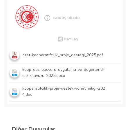
GÖRÜŞ BİLDİR
PAYLAŞ
ozet-kooperatifcilik_proje_destegi_2025.pdf
koop-des-basvuru-uygulama-ve-degerlendir
me-kilavuzu-2025.docx
kooperatifcilik-proje-destek-yonetmeligi-202
4.doc
Diğer Duyurular