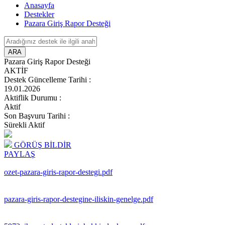
Anasayfa
Destekler
Pazara Giriş Rapor Desteği
ARA
Pazara Giriş Rapor Desteği
AKTİF
Destek Güncelleme Tarihi
:
19.01.2026
Aktiflik Durumu
:
Aktif
Son Başvuru Tarihi
:
Sürekli Aktif
GÖRÜŞ BİLDİR
PAYLAŞ
ozet-pazara-giris-rapor-destegi.pdf
pazara-giris-rapor-destegine-iliskin-genelge.pdf