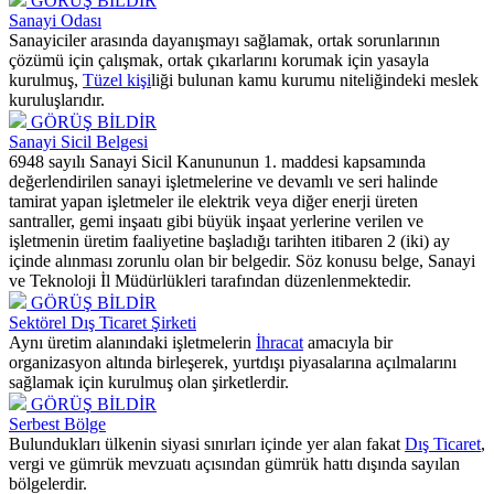
GÖRÜŞ BİLDİR
Sanayi Odası
Sanayiciler arasında dayanışmayı sağlamak, ortak sorunlarının
çözümü için çalışmak, ortak çıkarlarını korumak için yasayla
kurulmuş,
Tüzel kişi
liği bulunan kamu kurumu niteliğindeki meslek
kuruluşlarıdır.
GÖRÜŞ BİLDİR
Sanayi Sicil Belgesi
6948 sayılı Sanayi Sicil Kanununun 1. maddesi kapsamında
değerlendirilen sanayi işletmelerine ve devamlı ve seri halinde
tamirat yapan işletmeler ile elektrik veya diğer enerji üreten
santraller, gemi inşaatı gibi büyük inşaat yerlerine verilen ve
işletmenin üretim faaliyetine başladığı tarihten itibaren 2 (iki) ay
içinde alınması zorunlu olan bir belgedir. Söz konusu belge, Sanayi
ve Teknoloji İl Müdürlükleri tarafından düzenlenmektedir.
GÖRÜŞ BİLDİR
Sektörel Dış Ticaret Şirketi
Aynı üretim alanındaki işletmelerin
İhracat
amacıyla bir
organizasyon altında birleşerek, yurtdışı piyasalarına açılmalarını
sağlamak için kurulmuş olan şirketlerdir.
GÖRÜŞ BİLDİR
Serbest Bölge
Bulundukları ülkenin siyasi sınırları içinde yer alan fakat
Dış Ticaret
,
vergi ve gümrük mevzuatı açısından gümrük hattı dışında sayılan
bölgelerdir.