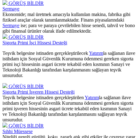
GÖRÜŞ BİLDİR
Sermaye
Ekonomide; mal üretmek amacıyla kullanılan makina, fabrika gibi
fiziksel araçlar olarak tanımlanmaktadır. Finans piyasalarındaki
Sermaye
ise; para ve paraya çevrilebilen hisse senedi, tahvil ve bono
gibi finansal ürünler olarak ifade edilmektedir.
GÖRÜŞ BİLDİR
Sigorta Primi İşçi Hissesi Desteği
Teşvik belgesine istinaden gerçekleştirilecek
Yatırım
la sağlanan ilave
istihdam için Sosyal Güvenlik Kurumuna ödenmesi gereken sigorta
primi isçi hissesinin asgari ücrete tekabül eden kısmının Sanayi ve
Teknoloji Bakanlığı tarafından karşılanmasını sağlayan teşvik
unsurudur.
GÖRÜŞ BİLDİR
Sigorta Primi İşveren Hissesi Desteği
Teşvik belgesine istinaden gerçekleştirilen
Yatırım
la sağlanan ilave
istihdam için Sosyal Güvenlik Kurumuna ödenmesi gereken sigorta
primi işveren hissesinin asgari ücrete tekabül eden kısmının Sanayi
ve Teknoloji Bakanlığı tarafından karşılanmasını sağlayan teşvik
unsurudur.
GÖRÜŞ BİLDİR
Sıhhi Müessese
Niteliği gereği gürültü, koku, zararlı atık gibi etkiler ile çevreye zarar