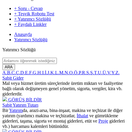
+ Soru - Cevap
+ Teşvik Robotu Test
+ Yatırımcı Sözlüğü
+ Faydalı Linkler
Anasayfa
Yatırımcı Sözlüğü
Yatırımcı Sözlüğü
ARA
A.
B.
C.
Ç.
D.
E.
F.
G.
H.
I.
İ.
J.
K.
L.
M.
N.
O.
Ö.
P.
R.
S.
Ş.
T.
U.
Ü.
V.
Y.
Z.
Sabit Gider
Mal veya hizmet üretim süreçlerinde üretim miktarı ve faaliyetine
bağlı olarak değişmeyen genel yönetim, sigorta, vergiler, kira vb.
giderlerdir.
GÖRÜŞ BİLDİR
Sabit Yatırım Tutarı
Bir
Yatırım
da, arazi-arsa, bina-inşaat, makina ve teçhizat ile diğer
yatırım (yardımcı makina ve teçhizatlar,
İthalat
ve gümrükleme
giderleri, taşıma, sigorta ve montaj giderleri, etüt ve
Proje
giderleri
vb.) harcaması kalemleri bütünüdür.