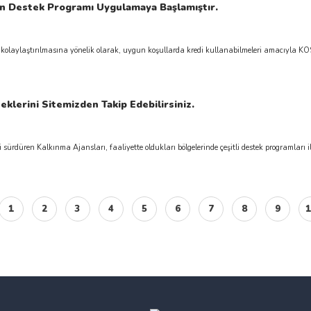
 Destek Programı Uygulamaya Başlamıştır.
kolaylaştırılmasına yönelik olarak, uygun koşullarda kredi kullanabilmeleri amacıyla KO
eklerini Sitemizden Takip Edebilirsiniz.
 sürdüren Kalkınma Ajansları, faaliyette oldukları bölgelerinde çeşitli destek programları il
1
2
3
4
5
6
7
8
9
1