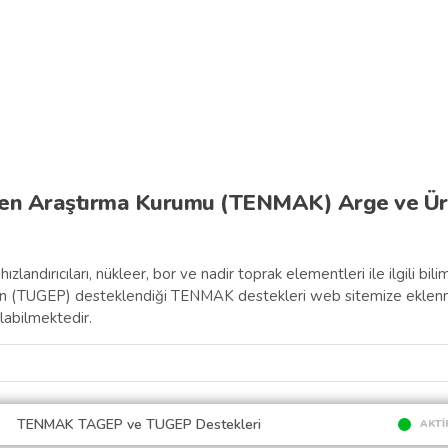
a
Soru - Cevap
Teşvik Robotu
Yatırım Fırsatları
Tedarik Zinciri Yerlileştir
aden Araştırma Kurumu (TENMAK) Arge ve Ür
ızlandırıcıları, nükleer, bor ve nadir toprak elementleri ile ilgili bil
inin (TUGEP) desteklendiği TENMAK destekleri web sitemize eklenm
labilmektedir.
TENMAK TAGEP ve TUGEP Destekleri
AKTİ