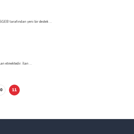
SGEB tarafından yeni bir destek ...
an etmektedir. İlan ...
0
11