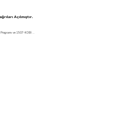
rıları Açılmıştır.
Küçük ve Orta Büyüklükteki İşletmeler (KOBİ) ölçeğindeki kuruluşların başvuru yapabilecekleri 1501-Sanayi Ar-Ge Destek Programı ve 1507-KOBİ ...