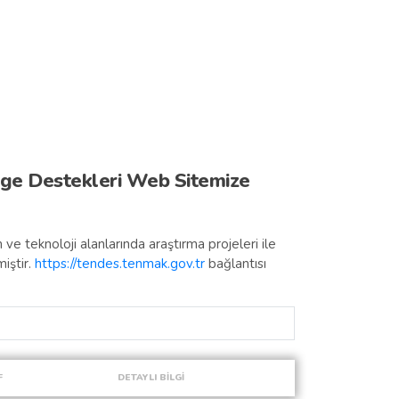
ENG
me
Yatırımcı Sözlüğü
Faydalı Linkler
E-Bülten
ge Destekleri Web Sitemize
im ve teknoloji alanlarında araştırma projeleri ile
iştir.
https://tendes.tenmak.gov.tr
bağlantısı
F
DETAYLI BİLGİ