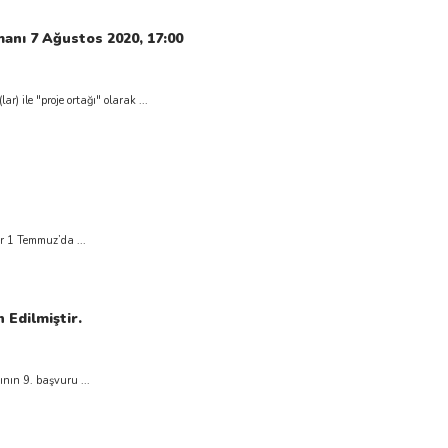
amanı 7 Ağustos 2020, 17:00
r) ile "proje ortağı" olarak ...
r 1 Temmuz’da ...
 Edilmiştir.
nın 9. başvuru ...