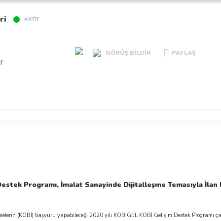
ri
AKTİF
GÖRÜŞ BİLDİR
PAYLAŞ
f
tek Programı, İmalat Sanayinde Dijitalleşme Temasıyla İlan E
melerin (KOBİ) başvuru yapabileceği 2020 yılı KOBİGEL KOBİ Gelişim Destek Programı çağr