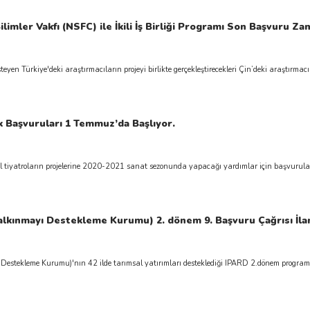
limler Vakfı (NSFC) ile İkili İş Birliği Programı Son Başvuru Z
yen Türkiye'deki araştırmacıların projeyi birlikte gerçekleştirecekleri Çin’deki araştırmacı(la
k Başvuruları 1 Temmuz’da Başlıyor.
el tiyatroların projelerine 2020-2021 sanat sezonunda yapacağı yardımlar için başvurula
lkınmayı Destekleme Kurumu) 2. dönem 9. Başvuru Çağrısı İlan
estekleme Kurumu)'nın 42 ilde tarımsal yatırımları desteklediği IPARD 2.dönem programı