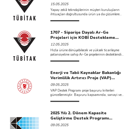
15.05.2025
Yapay zekâ teknolojilerinin müşteri kuruluşların
ihtiyaçları doğrultusunda ürün ya da çözümlere
dönüştürülmesine katkı sağlamayı ve T&u ...
1707 - Siparişe Dayalı Ar-Ge
Projeleri için KOBİ Destekleme
Çağrısı
12.05.2025
Hızla ürüne dönüşebilecek ve yüksek ticarileşme
potansiyeline sahip Ar-Ge projelerinin desteklendiği
1707 - Siparişe Dayalı Ar-Ge ...
Enerji ve Tabii Kaynaklar Bakanlığı
Verimlilik Artırıcı Proje (VAP)
Destek Programı Başvuruları
09.05.2025
VAP Destek Programı proje başvuru kriterleri
güncellenmiştir. Başvuru kapsamında, sanayi ve
enerji sektörlerinde proje başına anlık asgari 150
kW, diğer sektörl ...
2025 Yılı 2. Dönem Kapasite
Geliştirme Destek Programı
Başvurusu Açıldı
09.05.2025