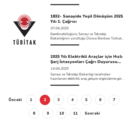
Başvuru Çağrı İlanına çıkmış bulunmaktadır. Bu
Başvuru ...
1832- Sanayide Yeşil Dönüşüm 2025
Yılı 1. Çağrısı
07.04.2025
Koordinatörlüğünü Sanayi ve Teknoloji
Bakanlığının yürüttüğü Dünya Bankası Türkiye
Yeşil Sanayi Projesi kapsamında özel sektörün yeşil
...
2025 Yılı Elektrikli Araçlar için Hızlı
Şarj İstasyonları Çağrı Duyurusu
Yayımlanmıştır.
14.04.2025
Sanayi ve Teknoloji Bakanlığı tarafından
hazırlanan elektrikli araç gelişim öngörülerine göre
il-ilçe detayında belirlenmiş şarj altyapısı ...
Önceki
1
2
3
4
5
6
7
8
9
10
11
Sonraki