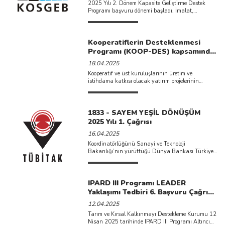
2025 Yılı 2. Dönem Kapasite Geliştirme Destek
Programı başvuru dönemi başladı. İmalat,
Telekomünikasyon, Bilgisayar programlama ve ...
Kooperatiflerin Desteklenmesi
Programı (KOOP-DES) kapsamında
2025 yılı proje başvuruları
18.04.2025
başlamıştır.
Kooperatif ve üst kuruluşlarının üretim ve
istihdama katkısı olacak yatırım projelerinin
desteklenmesi, faaliyetlerinde etkinlik ve verimliliğin
...
1833 - SAYEM YEŞİL DÖNÜŞÜM
2025 Yılı 1. Çağrısı
16.04.2025
Koordinatörlüğünü Sanayi ve Teknoloji
Bakanlığı’nın yürüttüğü Dünya Bankası Türkiye
Yeşil Sanayi Projesi kapsamında özel sekt&oum ...
IPARD III Programı LEADER
Yaklaşımı Tedbiri 6. Başvuru Çağrı
İlanı Yayımlanmıştır
12.04.2025
Tarım ve Kırsal Kalkınmayı Destekleme Kurumu 12
Nisan 2025 tarihinde IPARD III Programı Altıncı