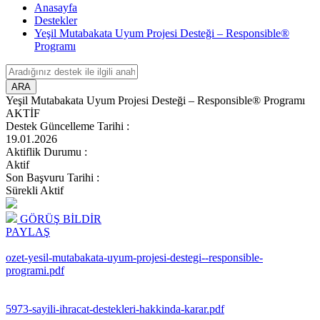
Anasayfa
Destekler
Yeşil Mutabakata Uyum Projesi Desteği – Responsible®
Programı
ARA
Yeşil Mutabakata Uyum Projesi Desteği – Responsible® Programı
AKTİF
Destek Güncelleme Tarihi
:
19.01.2026
Aktiflik Durumu
:
Aktif
Son Başvuru Tarihi
:
Sürekli Aktif
GÖRÜŞ BİLDİR
PAYLAŞ
ozet-yesil-mutabakata-uyum-projesi-destegi--responsible-
programi.pdf
5973-sayili-ihracat-destekleri-hakkinda-karar.pdf