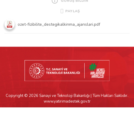
GÖRÜŞ BİLDİR
PAYLAŞ
ozet-fizibilite_destegikalkinma_ajanslari.pdf
Copyright © 2026 Sanayi ve Teknoloji Bakanlığı | Tüm Hakları Saklıdır.
www.yatirimadestek.gov.tr